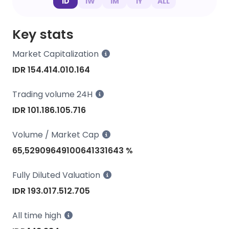
1D
1W
1M
1Y
ALL
Key stats
Market Capitalization
IDR 154.414.010.164
Trading volume 24H
IDR 101.186.105.716
Volume / Market Cap
65,52909649100641331643 %
Fully Diluted Valuation
IDR 193.017.512.705
All time high