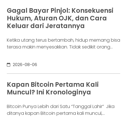
lainnya. Ia membutuhkan rekening yang membuat
dana mudah bergerak. Sementara itu, Dina memiliki
Gagal Bayar Pinjol: Konsekuensi
Rp100 juta yang belum akan digunakan selama
Hukum, Aturan OJK, dan Cara
enam bulan. Ia justru ingin
Keluar dari Jeratannya
Ketika utang terus bertambah, hidup memang bisa
terasa makin menyesakkan. Tidak sedikit orang
yang akhirnya sampai di titik paling berat: benar-
benar tak lagi sanggup membayar kewajibannya,
2026-08-06
kondisi yang kita kenal sebagai gagal bayar. Ini
bukan masalah segelintir orang. Mengutip laporan
OJK dari dataindonesia.id, angka kredit macet di
Kapan Bitcoin Pertama Kali
industri fintech tercatat naik ke 4,38% per Januari
Muncul? Ini Kronologinya
Bitcoin Punya Lebih dari Satu “Tanggal Lahir” Jika
ditanya kapan Bitcoin pertama kali muncul,
jawabannya bisa terdengar membingungkan.
Sebagian orang menyebut 2008, sementara yang