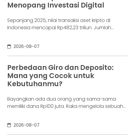
Menopang Investasi Digital
Sepanjang 2025, nilai transaksi aset kripto di
Indonesia mencapai Rp482,23 triliun. Jumlah
konsumennya juga menyentuh 20,19 juta per
Desember 2025, menurut Otoritas Jasa Keuangan
2026-08-07
(OJK). Angka sebesar itu lahir dari jutaan tindakan
yang di layar terasa sederhana, dari login, memilih
aset, lalu menekan tombol beli. Namun, satu
Perbedaan Giro dan Deposito:
ketukan tersebut bukan akhir proses. Di belakang
Mana yang Cocok untuk
layar,
Kebutuhanmu?
Bayangkan ada dua orang yang sama-sama
memiliki dana Rp100 juta. Raka mengelola sebuah
bisnis. Dalam satu bulan, uang tersebut akan
digunakan berkali-kali untuk membayar supplier,
2026-08-07
biaya operasional, hingga kebutuhan usaha