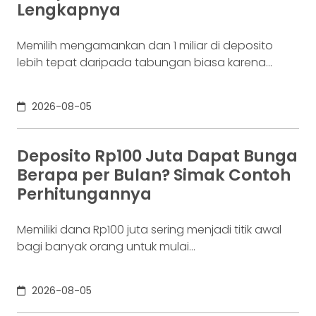
Lengkapnya
jaringannya baru benar-benar mulai beroperasi
Memilih mengamankan dan 1 miliar di deposito
lebih tepat daripada tabungan biasa karena
adanya potensi return. Pertanyaannya adalah
deposito 1 milyar dapat bunga berapa per bulan?
2026-08-05
Jawabannya tergantung pada suku bunga
deposito yang ditawarkan bank, tenor, serta pajak
bunga deposito yang berlaku. Semakin tinggi
Deposito Rp100 Juta Dapat Bunga
bunga depositonya, semakin besar pula yang bisa
Berapa per Bulan? Simak Contoh
diperoleh. Yuk, simak! Deposito
Perhitungannya
Memiliki dana Rp100 juta sering menjadi titik awal
bagi banyak orang untuk mulai
mempertimbangkan deposito. Nilainya sudah
cukup besar untuk memperoleh bunga yang lebih
2026-08-05
menarik dibanding tabungan biasa, tetapi masih
relatif terjangkau bagi banyak investor yang ingin