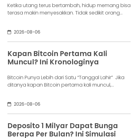
Ketika utang terus bertambah, hidup memang bisa
terasa makin menyesakkan. Tidak sedikit orang
yang akhirnya sampai di titik paling berat: benar-
benar tak lagi sanggup membayar kewajibannya,
2026-08-06
kondisi yang kita kenal sebagai gagal bayar. Ini
bukan masalah segelintir orang. Mengutip laporan
OJK dari dataindonesia.id, angka kredit macet di
Kapan Bitcoin Pertama Kali
industri fintech tercatat naik ke 4,38% per Januari
Muncul? Ini Kronologinya
Bitcoin Punya Lebih dari Satu “Tanggal Lahir” Jika
ditanya kapan Bitcoin pertama kali muncul,
jawabannya bisa terdengar membingungkan.
Sebagian orang menyebut 2008, sementara yang
2026-08-06
lain mengatakan 2009. Keduanya tidak
sepenuhnya salah. Bitcoin pertama kali
diperkenalkan sebagai sebuah konsep melalui
Deposito 1 Milyar Dapat Bunga
whitepaper yang diumumkan oleh Satoshi
Berapa Per Bulan? Ini Simulasi
Nakamoto pada 31 Oktober 2008. Namun,