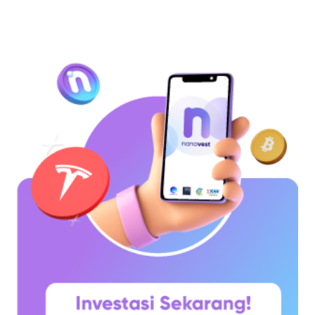
menyimpan dana secara lebih terencana. Lalu
muncul pertanyaan yang paling sering dicari di
Google: “Kalau deposito Rp100 juta,