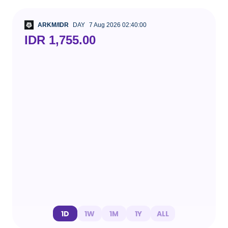
ARKM/IDR
DAY
7 Aug 2026 02:40:00
IDR 1,755.00
1D
1W
1M
1Y
ALL