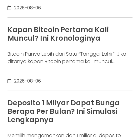
benar tak lagi sanggup membayar kewajibannya,
2026-08-06
kondisi yang kita kenal sebagai gagal bayar. Ini
bukan masalah segelintir orang. Mengutip laporan
OJK dari dataindonesia.id, angka kredit macet di
Kapan Bitcoin Pertama Kali
industri fintech tercatat naik ke 4,38% per Januari
Muncul? Ini Kronologinya
Bitcoin Punya Lebih dari Satu “Tanggal Lahir” Jika
ditanya kapan Bitcoin pertama kali muncul,
jawabannya bisa terdengar membingungkan.
Sebagian orang menyebut 2008, sementara yang
2026-08-06
lain mengatakan 2009. Keduanya tidak
sepenuhnya salah. Bitcoin pertama kali
diperkenalkan sebagai sebuah konsep melalui
Deposito 1 Milyar Dapat Bunga
whitepaper yang diumumkan oleh Satoshi
Berapa Per Bulan? Ini Simulasi
Nakamoto pada 31 Oktober 2008. Namun,
Lengkapnya
jaringannya baru benar-benar mulai beroperasi
Memilih mengamankan dan 1 miliar di deposito