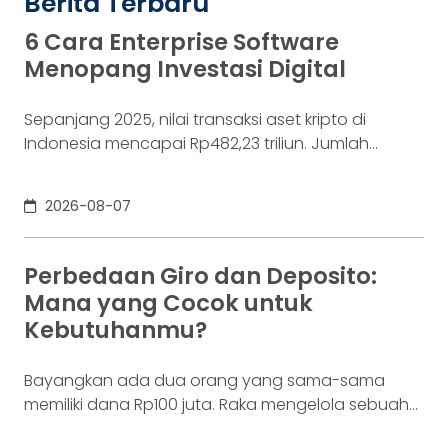
Berita Terbaru
6 Cara Enterprise Software
Menopang Investasi Digital
Sepanjang 2025, nilai transaksi aset kripto di
Indonesia mencapai Rp482,23 triliun. Jumlah
konsumennya juga menyentuh 20,19 juta per
Desember 2025, menurut Otoritas Jasa Keuangan
2026-08-07
(OJK). Angka sebesar itu lahir dari jutaan tindakan
yang di layar terasa sederhana, dari login, memilih
aset, lalu menekan tombol beli. Namun, satu
Perbedaan Giro dan Deposito:
ketukan tersebut bukan akhir proses. Di belakang
Mana yang Cocok untuk
layar,
Kebutuhanmu?
Bayangkan ada dua orang yang sama-sama
memiliki dana Rp100 juta. Raka mengelola sebuah
bisnis. Dalam satu bulan, uang tersebut akan