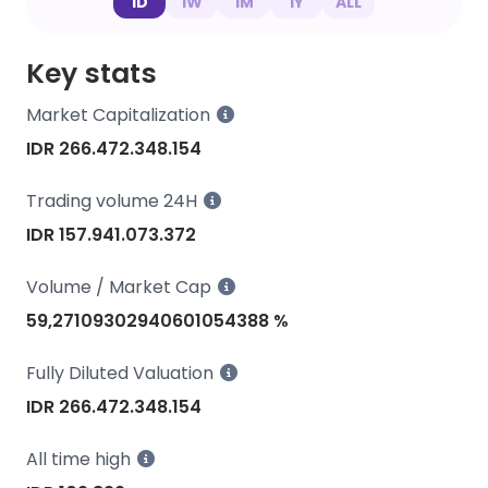
1D
1W
1M
1Y
ALL
Key stats
Market Capitalization
IDR 266.472.348.154
Trading volume 24H
IDR 157.941.073.372
Volume / Market Cap
59,27109302940601054388 %
Fully Diluted Valuation
IDR 266.472.348.154
All time high