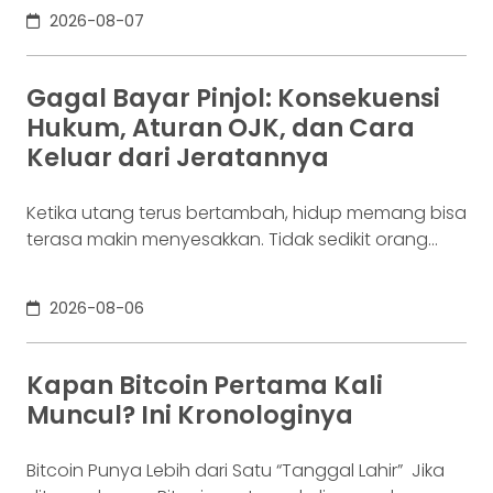
digunakan berkali-kali untuk membayar supplier,
2026-08-07
biaya operasional, hingga kebutuhan usaha
lainnya. Ia membutuhkan rekening yang membuat
dana mudah bergerak. Sementara itu, Dina memiliki
Gagal Bayar Pinjol: Konsekuensi
Rp100 juta yang belum akan digunakan selama
Hukum, Aturan OJK, dan Cara
enam bulan. Ia justru ingin
Keluar dari Jeratannya
Ketika utang terus bertambah, hidup memang bisa
terasa makin menyesakkan. Tidak sedikit orang
yang akhirnya sampai di titik paling berat: benar-
benar tak lagi sanggup membayar kewajibannya,
2026-08-06
kondisi yang kita kenal sebagai gagal bayar. Ini
bukan masalah segelintir orang. Mengutip laporan
OJK dari dataindonesia.id, angka kredit macet di
Kapan Bitcoin Pertama Kali
industri fintech tercatat naik ke 4,38% per Januari
Muncul? Ini Kronologinya
Bitcoin Punya Lebih dari Satu “Tanggal Lahir” Jika