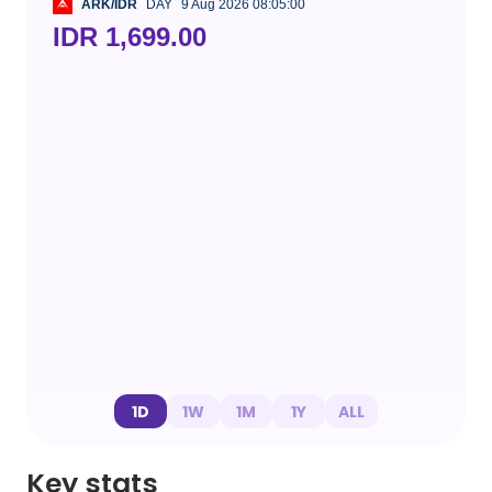
ARK/IDR
DAY
9 Aug 2026 08:05:00
IDR 1,699.00
1D
1W
1M
1Y
ALL
Key stats