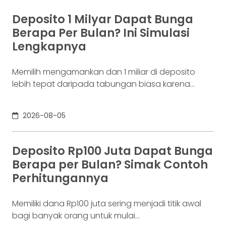
sepenuhnya salah. Bitcoin pertama kali
diperkenalkan sebagai sebuah konsep melalui
Deposito 1 Milyar Dapat Bunga
whitepaper yang diumumkan oleh Satoshi
Berapa Per Bulan? Ini Simulasi
Nakamoto pada 31 Oktober 2008. Namun,
Lengkapnya
jaringannya baru benar-benar mulai beroperasi
Memilih mengamankan dan 1 miliar di deposito
lebih tepat daripada tabungan biasa karena
adanya potensi return. Pertanyaannya adalah
deposito 1 milyar dapat bunga berapa per bulan?
2026-08-05
Jawabannya tergantung pada suku bunga
deposito yang ditawarkan bank, tenor, serta pajak
bunga deposito yang berlaku. Semakin tinggi
Deposito Rp100 Juta Dapat Bunga
bunga depositonya, semakin besar pula yang bisa
Berapa per Bulan? Simak Contoh
diperoleh. Yuk, simak! Deposito
Perhitungannya
Memiliki dana Rp100 juta sering menjadi titik awal
bagi banyak orang untuk mulai