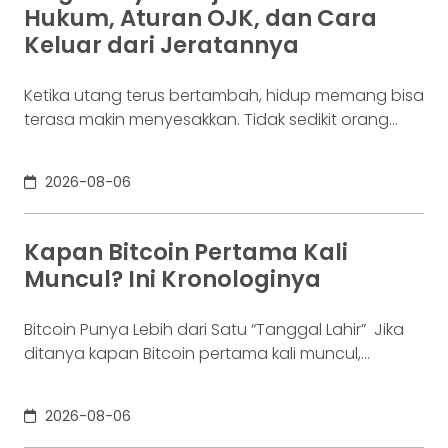
Hukum, Aturan OJK, dan Cara
Keluar dari Jeratannya
Ketika utang terus bertambah, hidup memang bisa
terasa makin menyesakkan. Tidak sedikit orang
yang akhirnya sampai di titik paling berat: benar-
benar tak lagi sanggup membayar kewajibannya,
2026-08-06
kondisi yang kita kenal sebagai gagal bayar. Ini
bukan masalah segelintir orang. Mengutip laporan
OJK dari dataindonesia.id, angka kredit macet di
Kapan Bitcoin Pertama Kali
industri fintech tercatat naik ke 4,38% per Januari
Muncul? Ini Kronologinya
Bitcoin Punya Lebih dari Satu “Tanggal Lahir” Jika
ditanya kapan Bitcoin pertama kali muncul,
jawabannya bisa terdengar membingungkan.
Sebagian orang menyebut 2008, sementara yang
2026-08-06
lain mengatakan 2009. Keduanya tidak