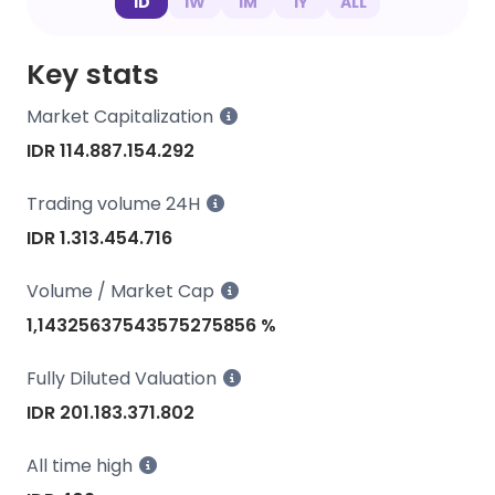
1D
1W
1M
1Y
ALL
Key stats
Market Capitalization
IDR 114.887.154.292
Trading volume 24H
IDR 1.313.454.716
Volume / Market Cap
1,14325637543575275856 %
Fully Diluted Valuation
IDR 201.183.371.802
All time high