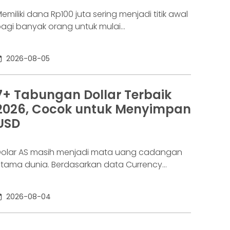
emiliki dana Rp100 juta sering menjadi titik awal
agi banyak orang untuk mulai
empertimbangkan deposito. Nilainya sudah
ukup besar untuk memperoleh bunga yang
2026-08-05
ebih menarik dibanding tabungan biasa, tetapi
asih relatif terjangkau bagi banyak investor
ang ingin menyimpan dana secara lebih
7+ Tabungan Dollar Terbaik
erencana. Lalu muncul pertanyaan yang paling
2026, Cocok untuk Menyimpan
ering dicari di Google: “Kalau deposito Rp100
USD
uta,
olar AS masih menjadi mata uang cadangan
tama dunia. Berdasarkan data Currency
omposition of Official Foreign Exchange
eserves (COFER) dari IMF yang dirilis pada Juli
2026-08-04
026, sekitar 57,13% cadangan devisa global
asih disimpan dalam dolar AS. Angka ini
enunjukkan bahwa dolar tetap mendominasi