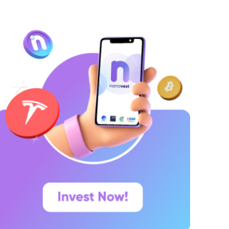
istem keuangan internasional dan menjadi
ata uang yang paling banyak digunakan oleh