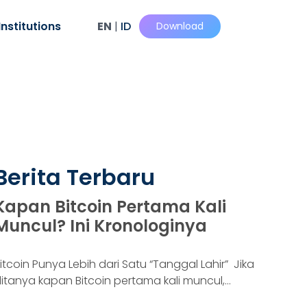
Institutions
EN
|
ID
Download
Berita Terbaru
Kapan Bitcoin Pertama Kali
Muncul? Ini Kronologinya
itcoin Punya Lebih dari Satu “Tanggal Lahir” Jika
itanya kapan Bitcoin pertama kali muncul,
awabannya bisa terdengar membingungkan.