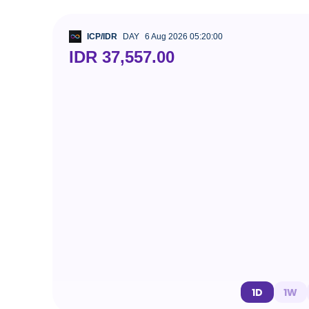
ICP/IDR
DAY
6 Aug 2026 05:20:00
IDR 37,557.00
1D
1W