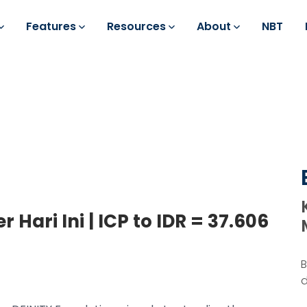
Features
Resources
About
NBT
Hari Ini | ICP to IDR = 37.606
B
d
j