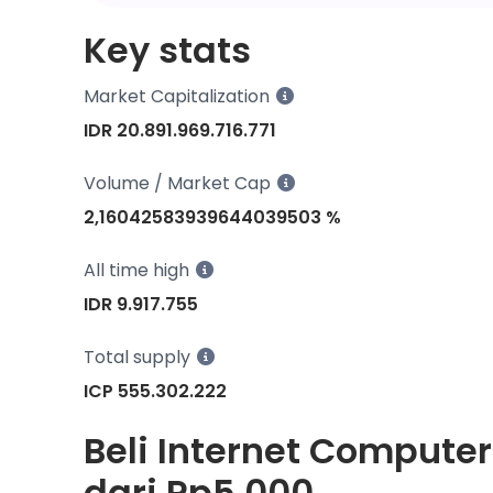
Key stats
Market Capitalization
IDR 20.891.969.716.771
Volume / Market Cap
2,16042583939644039503 %
All time high
IDR 9.917.755
Total supply
ICP 555.302.222
Beli Internet Computer
dari Rp5.000