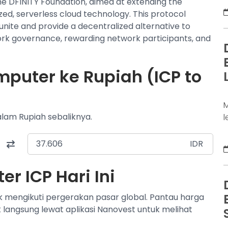
he DFINITY Foundation, aimed at extending the
S
ized, serverless cloud technology. This protocol
y
nite and provide a decentralized alternative to
s
twork governance, rewarding network participants, and
d
w
N
mputer ke Rupiah (ICP to
j
M
alam Rupiah sebaliknya.
l
a
d
IDR
b
b
r ICP Hari Ini
s
S
k mengikuti pergerakan pasar global. Pantau harga
b
k langsung lewat aplikasi Nanovest untuk melihat
D