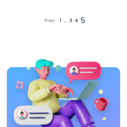
5
Prev
1
…
3
4