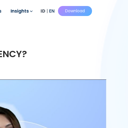
s
Insights
ID
|
EN
Download
ENCY?