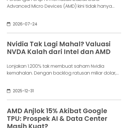
Advanced Micro Devices (AMD) kini tidak hanya
menawarkan GPU sebagai alternatif Nvidia (NVDA),
tetapi mulai membangun sistem pusat data
2026-07-24
lengkap yang dirancang untuk menjalankan dan
melatih model artificial intelligence dalam skala
sangat besar. Dalam acara Advancing AI di San
Nvidia Tak Lagi Mahal? Valuasi
Francisco, AMD resmi meluncurkan Helios, sistem AI
NVDA Kalah dari Intel dan AMD
skala rak yang
Lonjakan 1.200% tak membuat saham Nvidia
kemahalan. Dengan backlog ratusan miliar dolar,
NVDA justru terlihat murah di tengah boom AI
global.
2025-12-31
AMD Anjlok 15% Akibat Google
TPU: Prospek AI & Data Center
Masih Kuat?