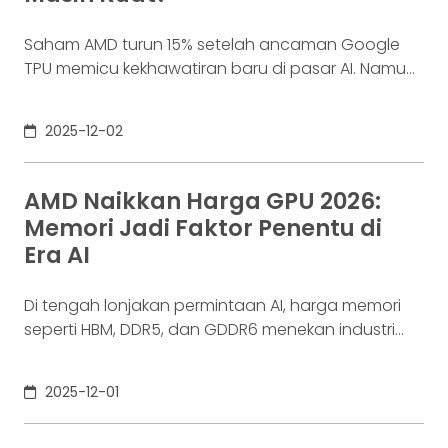
Saham AMD turun 15% setelah ancaman Google
TPU memicu kekhawatiran baru di pasar AI. Namun
proyeksi pertumbuhan >35% dan ekspansi data
center bisa menjadi katalis kuat jangka panjang.
2025-12-02
AMD Naikkan Harga GPU 2026:
Memori Jadi Faktor Penentu di
Era AI
Di tengah lonjakan permintaan AI, harga memori
seperti HBM, DDR5, dan GDDR6 menekan industri
GPU. AMD resmi bersiap menaikkan harga sekitar
10% di 2026. Pelajari bagaimana perubahan ini
2025-12-01
mengguncang pasar PC, produsen, hingga
investor.