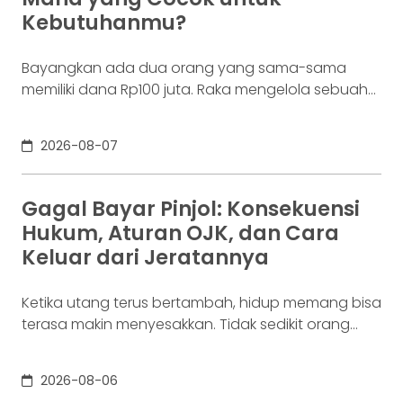
layar,
Kebutuhanmu?
Bayangkan ada dua orang yang sama-sama
memiliki dana Rp100 juta. Raka mengelola sebuah
bisnis. Dalam satu bulan, uang tersebut akan
digunakan berkali-kali untuk membayar supplier,
2026-08-07
biaya operasional, hingga kebutuhan usaha
lainnya. Ia membutuhkan rekening yang membuat
dana mudah bergerak. Sementara itu, Dina memiliki
Gagal Bayar Pinjol: Konsekuensi
Rp100 juta yang belum akan digunakan selama
Hukum, Aturan OJK, dan Cara
enam bulan. Ia justru ingin
Keluar dari Jeratannya
Ketika utang terus bertambah, hidup memang bisa
terasa makin menyesakkan. Tidak sedikit orang
yang akhirnya sampai di titik paling berat: benar-
benar tak lagi sanggup membayar kewajibannya,
2026-08-06
kondisi yang kita kenal sebagai gagal bayar. Ini