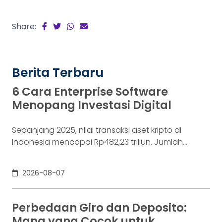
Share:
Berita Terbaru
6 Cara Enterprise Software
Menopang Investasi Digital
Sepanjang 2025, nilai transaksi aset kripto di
Indonesia mencapai Rp482,23 triliun. Jumlah
konsumennya juga menyentuh 20,19 juta per
Desember 2025, menurut Otoritas Jasa Keuangan
2026-08-07
(OJK). Angka sebesar itu lahir dari jutaan tindakan
yang di layar terasa sederhana, dari login, memilih
aset, lalu menekan tombol beli. Namun, satu
Perbedaan Giro dan Deposito:
ketukan tersebut bukan akhir proses. Di belakang
Mana yang Cocok untuk