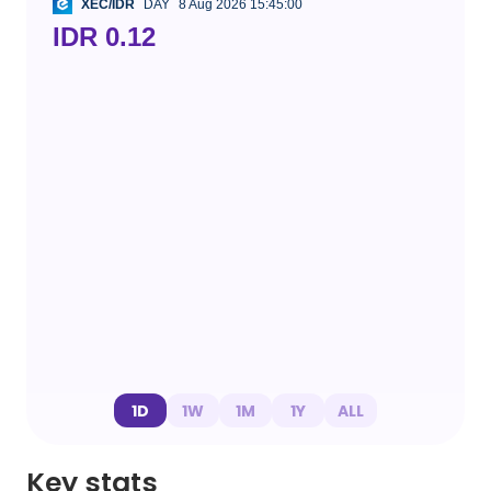
XEC/IDR
DAY
8 Aug 2026 15:45:00
IDR 0.12
1D
1W
1M
1Y
ALL
Key stats