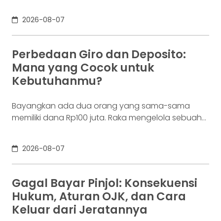
konsumennya juga menyentuh 20,19 juta per
Desember 2025, menurut Otoritas Jasa Keuangan
2026-08-07
(OJK). Angka sebesar itu lahir dari jutaan tindakan
yang di layar terasa sederhana, dari login, memilih
aset, lalu menekan tombol beli. Namun, satu
Perbedaan Giro dan Deposito:
ketukan tersebut bukan akhir proses. Di belakang
Mana yang Cocok untuk
layar,
Kebutuhanmu?
Bayangkan ada dua orang yang sama-sama
memiliki dana Rp100 juta. Raka mengelola sebuah
bisnis. Dalam satu bulan, uang tersebut akan
digunakan berkali-kali untuk membayar supplier,
2026-08-07
biaya operasional, hingga kebutuhan usaha
lainnya. Ia membutuhkan rekening yang membuat
dana mudah bergerak. Sementara itu, Dina memiliki
Gagal Bayar Pinjol: Konsekuensi
Rp100 juta yang belum akan digunakan selama
Hukum, Aturan OJK, dan Cara
enam bulan. Ia justru ingin
Keluar dari Jeratannya