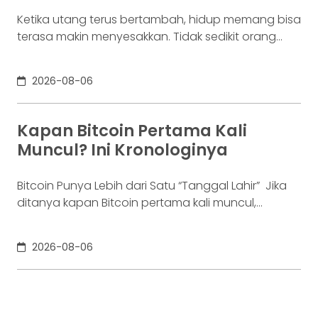
Ketika utang terus bertambah, hidup memang bisa
terasa makin menyesakkan. Tidak sedikit orang
yang akhirnya sampai di titik paling berat: benar-
benar tak lagi sanggup membayar kewajibannya,
2026-08-06
kondisi yang kita kenal sebagai gagal bayar. Ini
bukan masalah segelintir orang. Mengutip laporan
OJK dari dataindonesia.id, angka kredit macet di
Kapan Bitcoin Pertama Kali
industri fintech tercatat naik ke 4,38% per Januari
Muncul? Ini Kronologinya
Bitcoin Punya Lebih dari Satu “Tanggal Lahir” Jika
ditanya kapan Bitcoin pertama kali muncul,
jawabannya bisa terdengar membingungkan.
Sebagian orang menyebut 2008, sementara yang
2026-08-06
lain mengatakan 2009. Keduanya tidak
sepenuhnya salah. Bitcoin pertama kali
diperkenalkan sebagai sebuah konsep melalui
whitepaper yang diumumkan oleh Satoshi