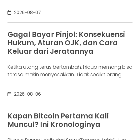
bisnis. Dalam satu bulan, uang tersebut akan
digunakan berkali-kali untuk membayar supplier,
2026-08-07
biaya operasional, hingga kebutuhan usaha
lainnya. Ia membutuhkan rekening yang membuat
dana mudah bergerak. Sementara itu, Dina memiliki
Gagal Bayar Pinjol: Konsekuensi
Rp100 juta yang belum akan digunakan selama
Hukum, Aturan OJK, dan Cara
enam bulan. Ia justru ingin
Keluar dari Jeratannya
Ketika utang terus bertambah, hidup memang bisa
terasa makin menyesakkan. Tidak sedikit orang
yang akhirnya sampai di titik paling berat: benar-
benar tak lagi sanggup membayar kewajibannya,
2026-08-06
kondisi yang kita kenal sebagai gagal bayar. Ini
bukan masalah segelintir orang. Mengutip laporan
OJK dari dataindonesia.id, angka kredit macet di
Kapan Bitcoin Pertama Kali
industri fintech tercatat naik ke 4,38% per Januari
Muncul? Ini Kronologinya