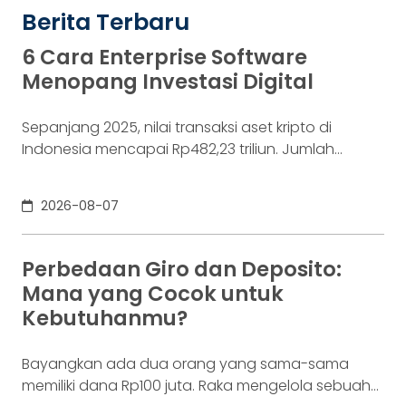
Berita Terbaru
6 Cara Enterprise Software
Menopang Investasi Digital
Sepanjang 2025, nilai transaksi aset kripto di
Indonesia mencapai Rp482,23 triliun. Jumlah
konsumennya juga menyentuh 20,19 juta per
Desember 2025, menurut Otoritas Jasa Keuangan
2026-08-07
(OJK). Angka sebesar itu lahir dari jutaan tindakan
yang di layar terasa sederhana, dari login, memilih
aset, lalu menekan tombol beli. Namun, satu
Perbedaan Giro dan Deposito:
ketukan tersebut bukan akhir proses. Di belakang
Mana yang Cocok untuk
layar,
Kebutuhanmu?
Bayangkan ada dua orang yang sama-sama
memiliki dana Rp100 juta. Raka mengelola sebuah