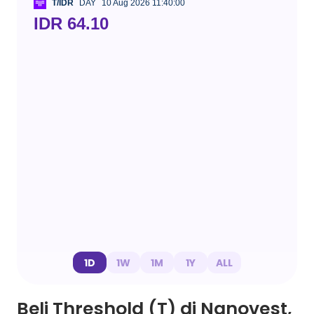
T/IDR
DAY
10 Aug 2026 11:40:00
IDR 64.10
1D
1W
1M
1Y
ALL
Beli Threshold (T) di Nanovest,