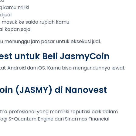
to
g kamu miliki
ijual
ng masuk ke saldo rupiah kamu
al kapan saja
lu menunggu jam pasar untuk eksekusi jual.
est untuk Beli JasmyCoin
gkat Android dan iOS. Kamu bisa mengunduhnya lewat
in (JASMY) di Nanovest
tra profesional yang memiliki reputasi baik dalam
ogi S-Quantum Engine dari Sinarmas Financial