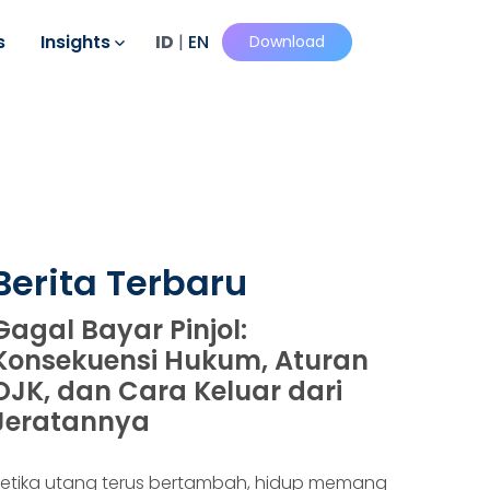
s
Insights
ID
|
EN
Download
Berita Terbaru
Gagal Bayar Pinjol:
Konsekuensi Hukum, Aturan
OJK, dan Cara Keluar dari
Jeratannya
etika utang terus bertambah, hidup memang