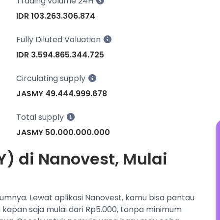
Trading volume 24H
y
IDR 103.263.306.874
t
s
Fully Diluted Valuation
j
IDR 3.594.865.344.725
Circulating supply
JASMY 49.444.999.678
Total supply
JASMY 50.000.000.000
) di Nanovest, Mulai
lumnya. Lewat aplikasi Nanovest, kamu bisa pantau
n kapan saja mulai dari Rp5.000, tanpa minimum