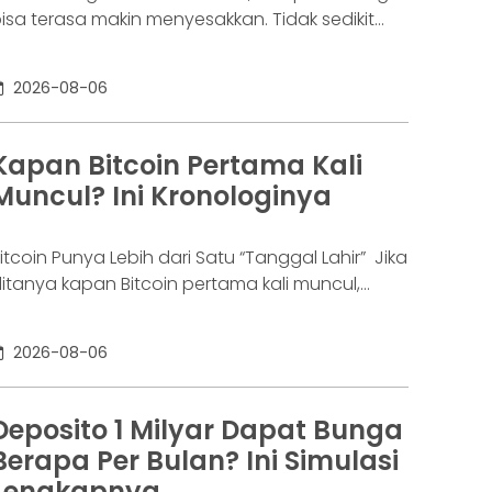
isa terasa makin menyesakkan. Tidak sedikit
rang yang akhirnya sampai di titik paling berat:
enar-benar tak lagi sanggup membayar
2026-08-06
ewajibannya, kondisi yang kita kenal sebagai
agal bayar. Ini bukan masalah segelintir orang.
engutip laporan OJK dari dataindonesia.id,
Kapan Bitcoin Pertama Kali
ngka kredit macet di industri fintech tercatat
Muncul? Ini Kronologinya
aik ke 4,38% per Januari
itcoin Punya Lebih dari Satu “Tanggal Lahir” Jika
itanya kapan Bitcoin pertama kali muncul,
awabannya bisa terdengar membingungkan.
ebagian orang menyebut 2008, sementara
2026-08-06
ang lain mengatakan 2009. Keduanya tidak
epenuhnya salah. Bitcoin pertama kali
iperkenalkan sebagai sebuah konsep melalui
Deposito 1 Milyar Dapat Bunga
hitepaper yang diumumkan oleh Satoshi
Berapa Per Bulan? Ini Simulasi
akamoto pada 31 Oktober 2008. Namun,
Lengkapnya