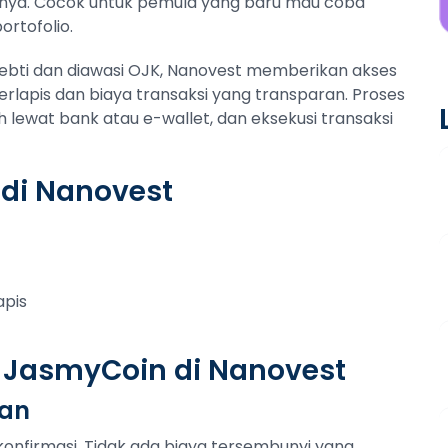
nya. Cocok untuk pemula yang baru mau coba
ortofolio.
pebti dan diawasi OJK, Nanovest memberikan akses
apis dan biaya transaksi yang transparan. Proses
h lewat bank atau e-wallet, dan eksekusi transaksi
di Nanovest
apis
l JasmyCoin di Nanovest
tan
konfirmasi. Tidak ada biaya tersembunyi yang