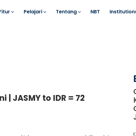
Fitur
Pelajari
Tentang
NBT
Institution
i | JASMY to IDR = 72
K