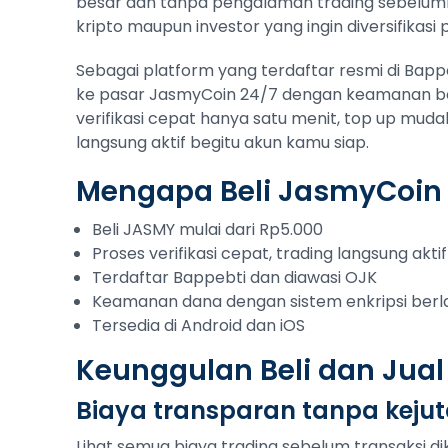
besar dan tanpa pengalaman trading sebelum
kripto maupun investor yang ingin diversifikasi p
Sebagai platform yang terdaftar resmi di Bap
ke pasar JasmyCoin 24/7 dengan keamanan berl
verifikasi cepat hanya satu menit, top up muda
langsung aktif begitu akun kamu siap.
Mengapa Beli JasmyCoin 
Beli JASMY mulai dari Rp5.000
Proses verifikasi cepat, trading langsung aktif
Terdaftar Bappebti dan diawasi OJK
Keamanan dana dengan sistem enkripsi berl
Tersedia di Android dan iOS
Keunggulan Beli dan Jua
Biaya transparan tanpa keju
Lihat semua biaya trading sebelum transaksi di