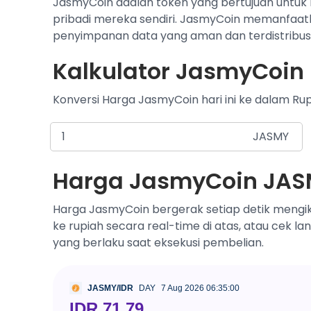
JasmyCoin adalah token yang bertujuan untu
pribadi mereka sendiri. JasmyCoin memanfaatk
penyimpanan data yang aman dan terdistribusi, 
Kalkulator JasmyCoin 
Konversi Harga JasmyCoin hari ini ke dalam Rup
JASMY
Harga JasmyCoin JASM
Harga JasmyCoin bergerak setiap detik mengik
ke rupiah secara real-time di atas, atau cek l
yang berlaku saat eksekusi pembelian.
JASMY/IDR
DAY
7 Aug 2026 06:35:00
IDR 71.79