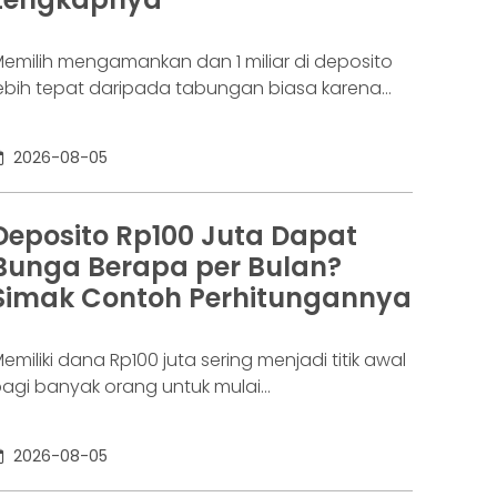
aringannya baru benar-benar mulai beroperasi
emilih mengamankan dan 1 miliar di deposito
ebih tepat daripada tabungan biasa karena
danya potensi return. Pertanyaannya adalah
eposito 1 milyar dapat bunga berapa per
2026-08-05
ulan? Jawabannya tergantung pada suku
unga deposito yang ditawarkan bank, tenor,
erta pajak bunga deposito yang berlaku.
Deposito Rp100 Juta Dapat
emakin tinggi bunga depositonya, semakin
Bunga Berapa per Bulan?
esar pula yang bisa diperoleh. Yuk, simak!
Simak Contoh Perhitungannya
eposito
emiliki dana Rp100 juta sering menjadi titik awal
agi banyak orang untuk mulai
empertimbangkan deposito. Nilainya sudah
ukup besar untuk memperoleh bunga yang
2026-08-05
ebih menarik dibanding tabungan biasa, tetapi
asih relatif terjangkau bagi banyak investor