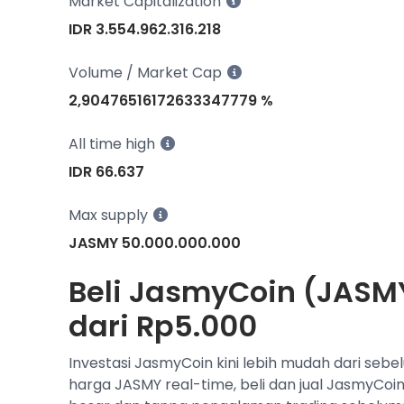
Market Capitalization
IDR 3.554.962.316.218
Volume / Market Cap
2,90476516172633347779 %
All time high
IDR 66.637
Max supply
JASMY 50.000.000.000
Beli JasmyCoin (JASMY
dari Rp5.000
Investasi JasmyCoin kini lebih mudah dari sebe
harga JASMY real-time, beli dan jual JasmyCoi