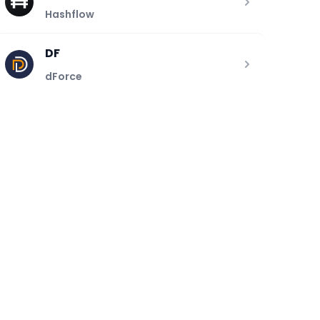
Hashflow
DF
dForce