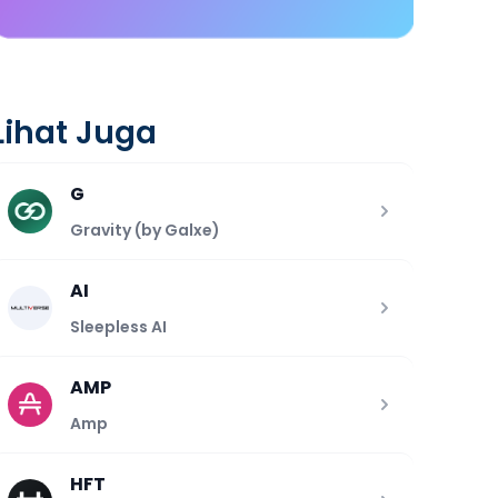
Lihat Juga
G
Gravity (by Galxe)
AI
Sleepless AI
AMP
Amp
HFT