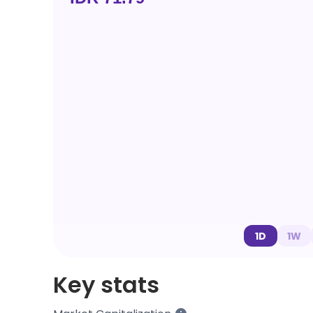
1D
1W
Key stats