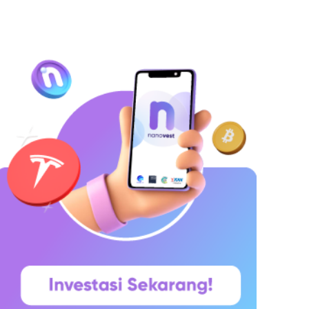
ang ingin menyimpan dana secara lebih
erencana. Lalu muncul pertanyaan yang paling
ering dicari di Google: “Kalau deposito Rp100
uta,