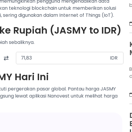
k memungkinkan pengguna mengendalikan data
b
an teknologi blockchain untuk memberikan solusi
o
sering digunakan dalam Internet of Things (IoT).
b
k
ke Rupiah (JASMY to IDR)
g
M
iah sebaliknya.
a
n
IDR
B
Y Hari Ini
d
j
uti pergerakan pasar global. Pantau harga JASMY
S
angsung lewat aplikasi Nanovest untuk melihat harga
y
s
d
w
N