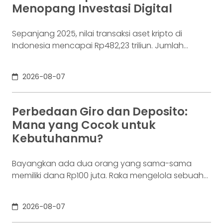
Menopang Investasi Digital
Sepanjang 2025, nilai transaksi aset kripto di
Indonesia mencapai Rp482,23 triliun. Jumlah
konsumennya juga menyentuh 20,19 juta per
Desember 2025, menurut Otoritas Jasa Keuangan
2026-08-07
(OJK). Angka sebesar itu lahir dari jutaan tindakan
yang di layar terasa sederhana, dari login, memilih
aset, lalu menekan tombol beli. Namun, satu
Perbedaan Giro dan Deposito:
ketukan tersebut bukan akhir proses. Di belakang
Mana yang Cocok untuk
layar,
Kebutuhanmu?
Bayangkan ada dua orang yang sama-sama
memiliki dana Rp100 juta. Raka mengelola sebuah
bisnis. Dalam satu bulan, uang tersebut akan
digunakan berkali-kali untuk membayar supplier,
2026-08-07
biaya operasional, hingga kebutuhan usaha