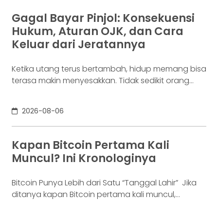
lainnya. Ia membutuhkan rekening yang membuat
dana mudah bergerak. Sementara itu, Dina memiliki
Gagal Bayar Pinjol: Konsekuensi
Rp100 juta yang belum akan digunakan selama
Hukum, Aturan OJK, dan Cara
enam bulan. Ia justru ingin
Keluar dari Jeratannya
Ketika utang terus bertambah, hidup memang bisa
terasa makin menyesakkan. Tidak sedikit orang
yang akhirnya sampai di titik paling berat: benar-
benar tak lagi sanggup membayar kewajibannya,
2026-08-06
kondisi yang kita kenal sebagai gagal bayar. Ini
bukan masalah segelintir orang. Mengutip laporan
OJK dari dataindonesia.id, angka kredit macet di
Kapan Bitcoin Pertama Kali
industri fintech tercatat naik ke 4,38% per Januari
Muncul? Ini Kronologinya
Bitcoin Punya Lebih dari Satu “Tanggal Lahir” Jika
ditanya kapan Bitcoin pertama kali muncul,
jawabannya bisa terdengar membingungkan.
Sebagian orang menyebut 2008, sementara yang