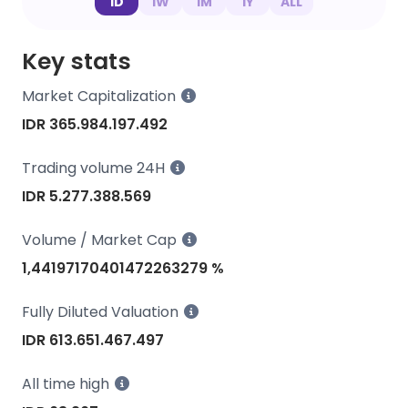
1D
1W
1M
1Y
ALL
Key stats
Market Capitalization
IDR 365.984.197.492
Trading volume 24H
IDR 5.277.388.569
Volume / Market Cap
1,44197170401472263279 %
Fully Diluted Valuation
IDR 613.651.467.497
All time high