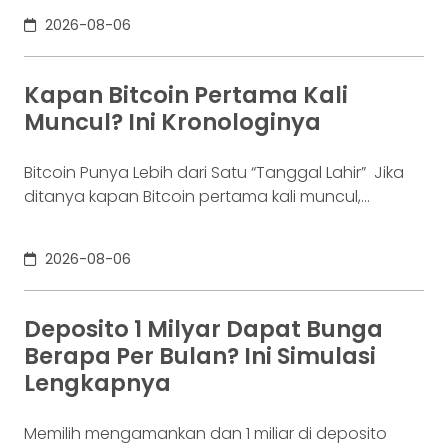
benar tak lagi sanggup membayar kewajibannya,
2026-08-06
kondisi yang kita kenal sebagai gagal bayar. Ini
bukan masalah segelintir orang. Mengutip laporan
OJK dari dataindonesia.id, angka kredit macet di
Kapan Bitcoin Pertama Kali
industri fintech tercatat naik ke 4,38% per Januari
Muncul? Ini Kronologinya
Bitcoin Punya Lebih dari Satu “Tanggal Lahir” Jika
ditanya kapan Bitcoin pertama kali muncul,
jawabannya bisa terdengar membingungkan.
Sebagian orang menyebut 2008, sementara yang
2026-08-06
lain mengatakan 2009. Keduanya tidak
sepenuhnya salah. Bitcoin pertama kali
diperkenalkan sebagai sebuah konsep melalui
Deposito 1 Milyar Dapat Bunga
whitepaper yang diumumkan oleh Satoshi
Berapa Per Bulan? Ini Simulasi
Nakamoto pada 31 Oktober 2008. Namun,
Lengkapnya
jaringannya baru benar-benar mulai beroperasi
Memilih mengamankan dan 1 miliar di deposito