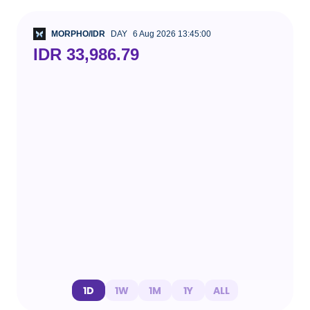
MORPHO/IDR
DAY
6 Aug 2026 13:45:00
IDR 33,986.79
1D
1W
1M
1Y
ALL