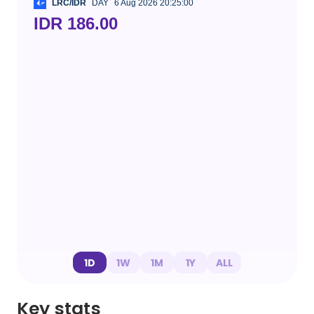
LRC/IDR
DAY
6 Aug 2026 20:25:00
IDR 186.00
1D
1W
1M
1Y
ALL
Key stats