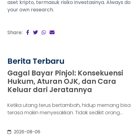
aset kripto, termasuk risiko investasinya. Always do
your own research.
Share:
Berita Terbaru
Gagal Bayar Pinjol: Konsekuensi
Hukum, Aturan OJK, dan Cara
Keluar dari Jeratannya
Ketika utang terus bertambah, hidup memang bisa
terasa makin menyesakkan. Tidak sedikit orang
yang akhirnya sampai di titik paling berat: benar-
benar tak lagi sanggup membayar kewajibannya,
2026-08-06
kondisi yang kita kenal sebagai gagal bayar. Ini