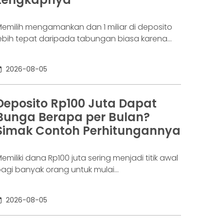
aringannya baru benar-benar mulai beroperasi
emilih mengamankan dan 1 miliar di deposito
ebih tepat daripada tabungan biasa karena
danya potensi return. Pertanyaannya adalah
eposito 1 milyar dapat bunga berapa per
2026-08-05
ulan? Jawabannya tergantung pada suku
unga deposito yang ditawarkan bank, tenor,
erta pajak bunga deposito yang berlaku.
Deposito Rp100 Juta Dapat
emakin tinggi bunga depositonya, semakin
Bunga Berapa per Bulan?
esar pula yang bisa diperoleh. Yuk, simak!
Simak Contoh Perhitungannya
eposito
emiliki dana Rp100 juta sering menjadi titik awal
agi banyak orang untuk mulai
empertimbangkan deposito. Nilainya sudah
ukup besar untuk memperoleh bunga yang
2026-08-05
ebih menarik dibanding tabungan biasa, tetapi
asih relatif terjangkau bagi banyak investor