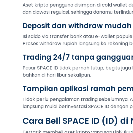
Aset kripto pengguna disimpan di cold wallet de
dan diawasi regulasi, sehingga danamu terlindu
Deposit dan withdraw mudah
Isi saldo via transfer bank atau e-wallet popule
Proses withdraw rupiah langsung ke rekening b
Trading 24/7 tanpa ganggua
Pasar SPACE ID tidak pernah tutup, begitu juga N
bahkan di hari libur sekalipun.
Tampilan aplikasi ramah pe
Tidak perlu pengalaman trading sebelumnya. 
langsung mulai berinvestasi SPACE ID dengan pe
Cara Beli SPACE ID (ID) d
Tertarik membeli aset kripto yang satu ini? Ik