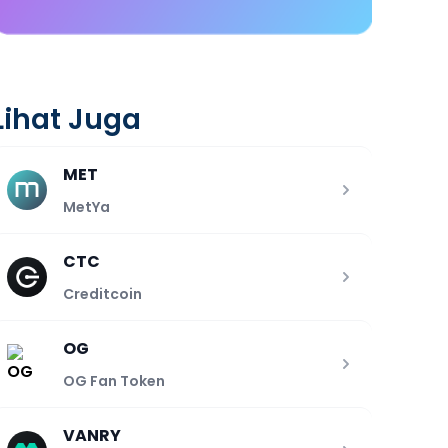
Lihat Juga
MET
MetYa
CTC
Creditcoin
OG
OG Fan Token
VANRY