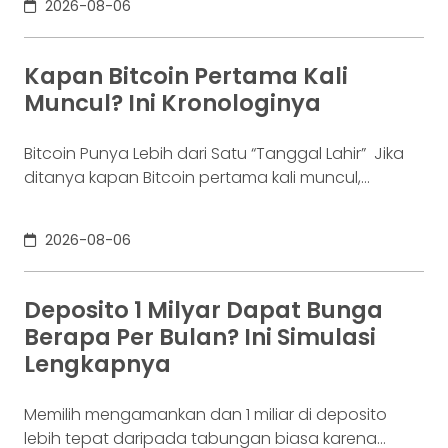
2026-08-06
kondisi yang kita kenal sebagai gagal bayar. Ini
bukan masalah segelintir orang. Mengutip laporan
OJK dari dataindonesia.id, angka kredit macet di
Kapan Bitcoin Pertama Kali
industri fintech tercatat naik ke 4,38% per Januari
Muncul? Ini Kronologinya
Bitcoin Punya Lebih dari Satu “Tanggal Lahir” Jika
ditanya kapan Bitcoin pertama kali muncul,
jawabannya bisa terdengar membingungkan.
Sebagian orang menyebut 2008, sementara yang
2026-08-06
lain mengatakan 2009. Keduanya tidak
sepenuhnya salah. Bitcoin pertama kali
diperkenalkan sebagai sebuah konsep melalui
Deposito 1 Milyar Dapat Bunga
whitepaper yang diumumkan oleh Satoshi
Berapa Per Bulan? Ini Simulasi
Nakamoto pada 31 Oktober 2008. Namun,
Lengkapnya
jaringannya baru benar-benar mulai beroperasi
Memilih mengamankan dan 1 miliar di deposito
lebih tepat daripada tabungan biasa karena