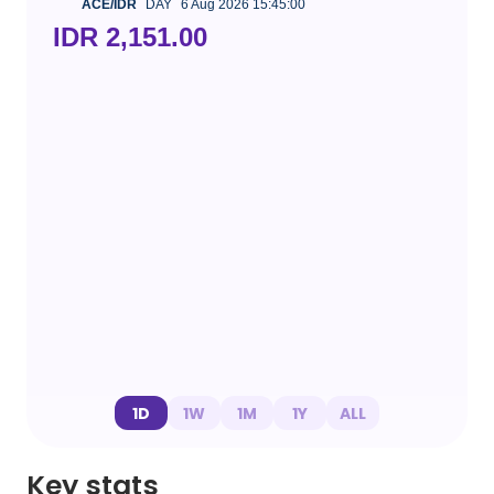
ACE/IDR
DAY
6 Aug 2026 15:45:00
IDR 2,151.00
1D
1W
1M
1Y
ALL
Key stats