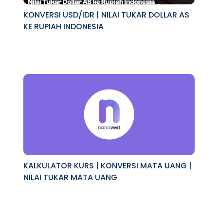
KONVERSI USD/IDR | NILAI TUKAR DOLLAR AS
KE RUPIAH INDONESIA
KALKULATOR KURS | KONVERSI MATA UANG |
NILAI TUKAR MATA UANG