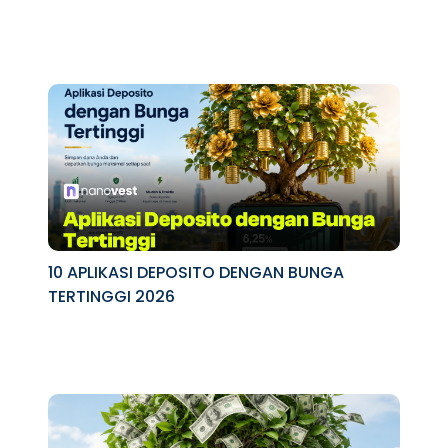
10 APLIKASI DEPOSITO DENGAN BUNGA
TERTINGGI 2026