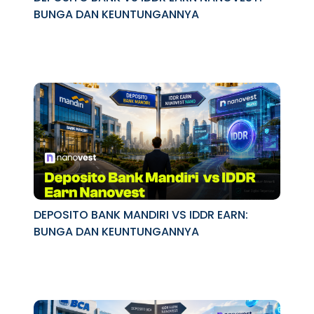
BUNGA DAN KEUNTUNGANNYA
DEPOSITO BANK MANDIRI VS IDDR EARN:
BUNGA DAN KEUNTUNGANNYA