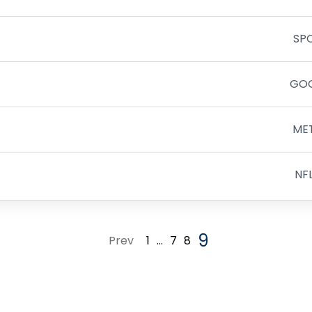
SP
GO
ME
NF
9
Prev
1
…
7
8