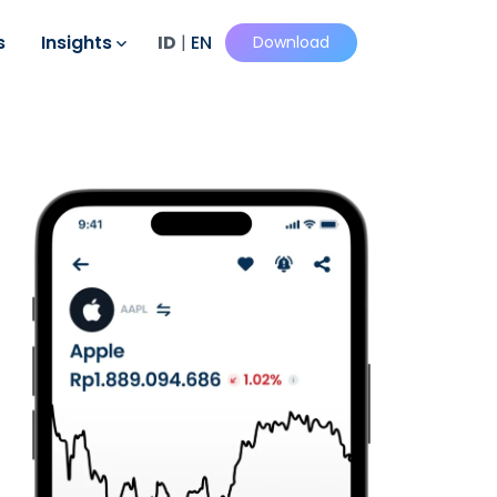
s
Insights
ID
|
EN
Download