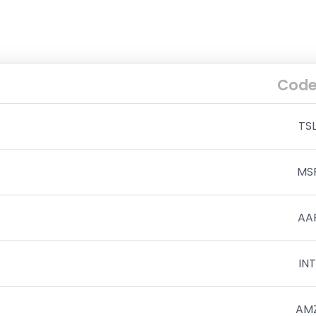
Cod
TS
MS
AA
IN
AM