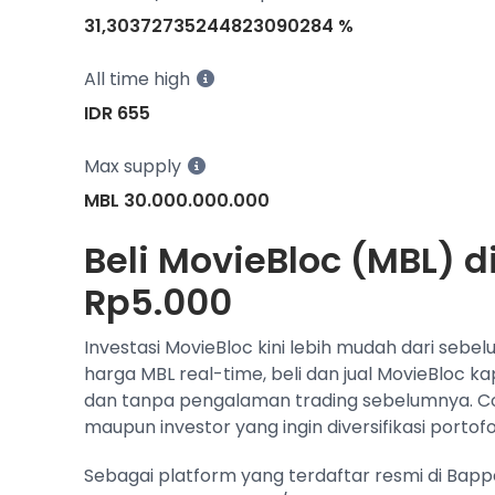
31,30372735244823090284 %
All time high
IDR 655
Max supply
MBL 30.000.000.000
Beli MovieBloc (MBL) d
Rp5.000
Investasi MovieBloc kini lebih mudah dari sebe
harga MBL real-time, beli dan jual MovieBloc k
dan tanpa pengalaman trading sebelumnya. C
maupun investor yang ingin diversifikasi portofol
Sebagai platform yang terdaftar resmi di Bap