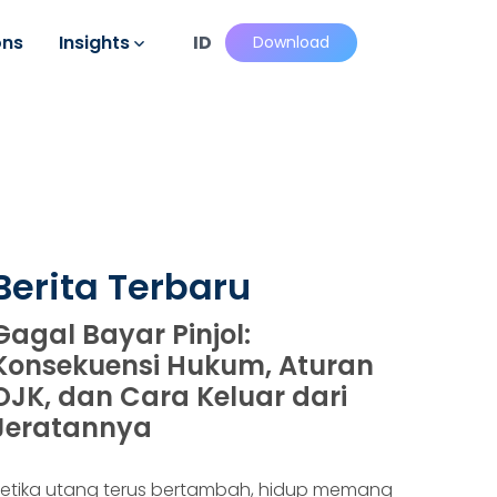
ons
Insights
ID
Download
Berita Terbaru
Gagal Bayar Pinjol:
Konsekuensi Hukum, Aturan
OJK, dan Cara Keluar dari
Jeratannya
etika utang terus bertambah, hidup memang