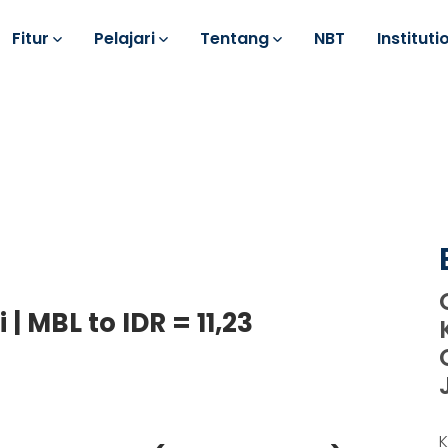
Fitur
Pelajari
Tentang
NBT
Instituti
| MBL to IDR = 11,23
K