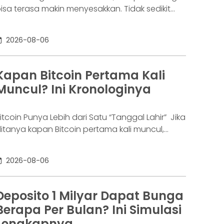
isa terasa makin menyesakkan. Tidak sedikit
rang yang akhirnya sampai di titik paling berat:
enar-benar tak lagi sanggup membayar
2026-08-06
ewajibannya, kondisi yang kita kenal sebagai
agal bayar. Ini bukan masalah segelintir orang.
engutip laporan OJK dari dataindonesia.id,
Kapan Bitcoin Pertama Kali
ngka kredit macet di industri fintech tercatat
Muncul? Ini Kronologinya
aik ke 4,38% per Januari
itcoin Punya Lebih dari Satu “Tanggal Lahir” Jika
itanya kapan Bitcoin pertama kali muncul,
awabannya bisa terdengar membingungkan.
ebagian orang menyebut 2008, sementara
2026-08-06
ang lain mengatakan 2009. Keduanya tidak
epenuhnya salah. Bitcoin pertama kali
iperkenalkan sebagai sebuah konsep melalui
Deposito 1 Milyar Dapat Bunga
hitepaper yang diumumkan oleh Satoshi
Berapa Per Bulan? Ini Simulasi
akamoto pada 31 Oktober 2008. Namun,
Lengkapnya