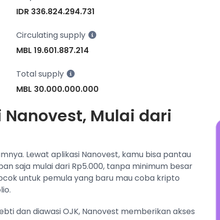
y
IDR 336.824.294.731
t
s
Circulating supply
j
MBL 19.601.887.214
Total supply
MBL 30.000.000.000
i Nanovest, Mulai dari
lumnya. Lewat aplikasi Nanovest, kamu bisa pantau
apan saja mulai dari Rp5.000, tanpa minimum besar
ocok untuk pemula yang baru mau coba kripto
io.
pebti dan diawasi OJK, Nanovest memberikan akses