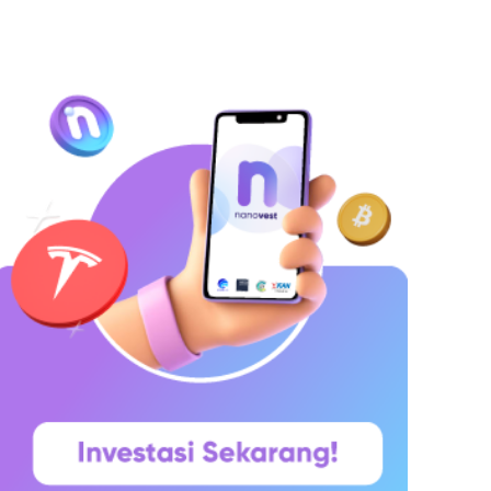
ang ingin menyimpan dana secara lebih
erencana. Lalu muncul pertanyaan yang paling
ering dicari di Google: “Kalau deposito Rp100
uta,