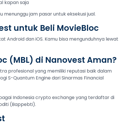
al kapan saja
lu menunggu jam pasar untuk eksekusi jual.
st untuk Beli MovieBloc
gkat Android dan iOS. Kamu bisa mengunduhnya lewat
oc (MBL) di Nanovest Aman?
tra profesional yang memiliki reputasi baik dalam
ogi S-Quantum Engine dari Sinarmas Financial
ebagai Indonesia crypto exchange yang terdaftar di
iti (Bappebti).
st