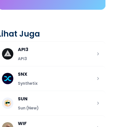
Lihat Juga
API3
API3
SNX
Synthetix
SUN
Sun (New)
WIF