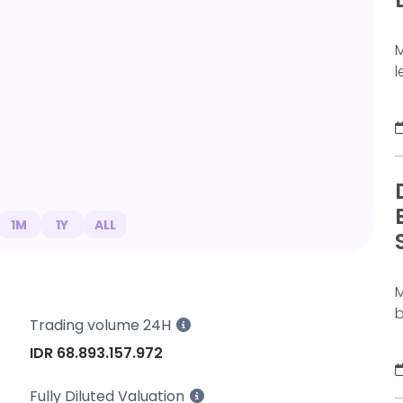
j
M
l
a
d
b
b
s
S
b
1M
1Y
ALL
D
M
b
Trading volume 24H
m
IDR 68.893.157.972
c
l
Fully Diluted Valuation
m