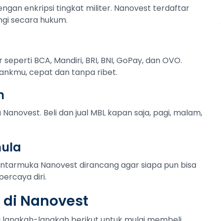
ngan enkripsi tingkat militer. Nanovest terdaftar
ngi secara hukum.
r seperti BCA, Mandiri, BRI, BNI, GoPay, dan OVO.
ankmu, cepat dan tanpa ribet.
n
 Nanovest. Beli dan jual MBL kapan saja, pagi, malam,
mula
Antarmuka Nanovest dirancang agar siapa pun bisa
ercaya diri.
) di Nanovest
uti langkah-langkah berikut untuk mulai membeli