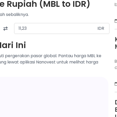
e Rupiah (MBL to IDR)
b
o
ah sebaliknya.
b
k
IDR
g
M
ri Ini
a
n
ti pergerakan pasar global. Pantau harga MBL ke
B
sung lewat aplikasi Nanovest untuk melihat harga
d
j
S
y
s
d
w
N