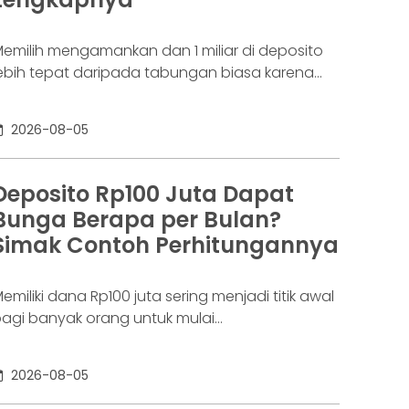
aringannya baru benar-benar mulai beroperasi
emilih mengamankan dan 1 miliar di deposito
ebih tepat daripada tabungan biasa karena
danya potensi return. Pertanyaannya adalah
eposito 1 milyar dapat bunga berapa per
2026-08-05
ulan? Jawabannya tergantung pada suku
unga deposito yang ditawarkan bank, tenor,
erta pajak bunga deposito yang berlaku.
Deposito Rp100 Juta Dapat
emakin tinggi bunga depositonya, semakin
Bunga Berapa per Bulan?
esar pula yang bisa diperoleh. Yuk, simak!
Simak Contoh Perhitungannya
eposito
emiliki dana Rp100 juta sering menjadi titik awal
agi banyak orang untuk mulai
empertimbangkan deposito. Nilainya sudah
ukup besar untuk memperoleh bunga yang
2026-08-05
ebih menarik dibanding tabungan biasa, tetapi
asih relatif terjangkau bagi banyak investor