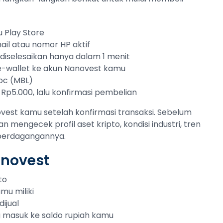
 Play Store
ail atau nomor HP aktif
sa diselesaikan hanya dalam 1 menit
 e-wallet ke akun Nanovest kamu
loc (MBL)
 Rp5.000, lalu konfirmasi pembelian
vest kamu setelah konfirmasi transaksi. Sebelum
an mengecek profil aset kripto, kondisi industri, tren
 perdagangannya.
anovest
to
mu miliki
ijual
ng masuk ke saldo rupiah kamu