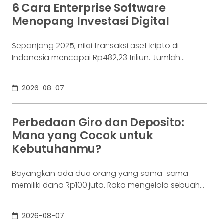
6 Cara Enterprise Software
Menopang Investasi Digital
Sepanjang 2025, nilai transaksi aset kripto di
Indonesia mencapai Rp482,23 triliun. Jumlah
konsumennya juga menyentuh 20,19 juta per
Desember 2025, menurut Otoritas Jasa Keuangan
2026-08-07
(OJK). Angka sebesar itu lahir dari jutaan tindakan
yang di layar terasa sederhana, dari login, memilih
aset, lalu menekan tombol beli. Namun, satu
Perbedaan Giro dan Deposito:
ketukan tersebut bukan akhir proses. Di belakang
Mana yang Cocok untuk
layar,
Kebutuhanmu?
Bayangkan ada dua orang yang sama-sama
memiliki dana Rp100 juta. Raka mengelola sebuah
bisnis. Dalam satu bulan, uang tersebut akan
digunakan berkali-kali untuk membayar supplier,
2026-08-07