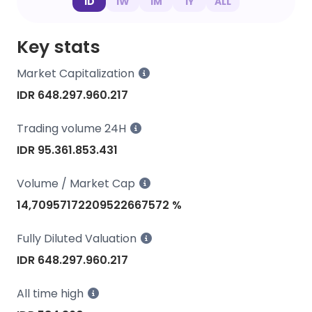
1D
1W
1M
1Y
ALL
Key stats
Market Capitalization
IDR 648.297.960.217
Trading volume 24H
IDR 95.361.853.431
Volume / Market Cap
14,70957172209522667572 %
Fully Diluted Valuation
IDR 648.297.960.217
All time high