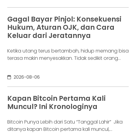
biaya operasional, hingga kebutuhan usaha
lainnya. Ia membutuhkan rekening yang membuat
dana mudah bergerak. Sementara itu, Dina memiliki
Gagal Bayar Pinjol: Konsekuensi
Rp100 juta yang belum akan digunakan selama
Hukum, Aturan OJK, dan Cara
enam bulan. Ia justru ingin
Keluar dari Jeratannya
Ketika utang terus bertambah, hidup memang bisa
terasa makin menyesakkan. Tidak sedikit orang
yang akhirnya sampai di titik paling berat: benar-
benar tak lagi sanggup membayar kewajibannya,
2026-08-06
kondisi yang kita kenal sebagai gagal bayar. Ini
bukan masalah segelintir orang. Mengutip laporan
OJK dari dataindonesia.id, angka kredit macet di
Kapan Bitcoin Pertama Kali
industri fintech tercatat naik ke 4,38% per Januari
Muncul? Ini Kronologinya
Bitcoin Punya Lebih dari Satu “Tanggal Lahir” Jika
ditanya kapan Bitcoin pertama kali muncul,