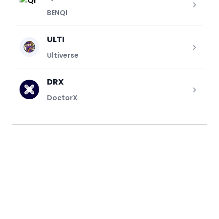
BENQI
ULTI
Ultiverse
DRX
DoctorX