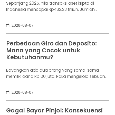
Sepanjang 2025, nilai transaksi aset kripto di
Indonesia mencapai Rp482,23 triliun. Jumlah
konsumennya juga menyentuh 20,19 juta per
Desember 2025, menurut Otoritas Jasa Keuangan
2026-08-07
(OJK). Angka sebesar itu lahir dari jutaan tindakan
yang di layar terasa sederhana, dari login, memilih
aset, lalu menekan tombol beli. Namun, satu
Perbedaan Giro dan Deposito:
ketukan tersebut bukan akhir proses. Di belakang
Mana yang Cocok untuk
layar,
Kebutuhanmu?
Bayangkan ada dua orang yang sama-sama
memiliki dana Rp100 juta. Raka mengelola sebuah
bisnis. Dalam satu bulan, uang tersebut akan
digunakan berkali-kali untuk membayar supplier,
2026-08-07
biaya operasional, hingga kebutuhan usaha
lainnya. Ia membutuhkan rekening yang membuat
dana mudah bergerak. Sementara itu, Dina memiliki
Gagal Bayar Pinjol: Konsekuensi
Rp100 juta yang belum akan digunakan selama