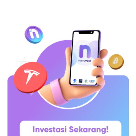
diperkenalkan sebagai sebuah konsep melalui
whitepaper yang diumumkan oleh Satoshi
Nakamoto pada 31 Oktober 2008. Namun,
jaringannya baru benar-benar mulai beroperasi