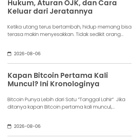
Hukum, Aturan OJK, dan Cara
enam bulan. Ia justru ingin
Keluar dari Jeratannya
Ketika utang terus bertambah, hidup memang bisa
terasa makin menyesakkan. Tidak sedikit orang
yang akhirnya sampai di titik paling berat: benar-
benar tak lagi sanggup membayar kewajibannya,
2026-08-06
kondisi yang kita kenal sebagai gagal bayar. Ini
bukan masalah segelintir orang. Mengutip laporan
OJK dari dataindonesia.id, angka kredit macet di
Kapan Bitcoin Pertama Kali
industri fintech tercatat naik ke 4,38% per Januari
Muncul? Ini Kronologinya
Bitcoin Punya Lebih dari Satu “Tanggal Lahir” Jika
ditanya kapan Bitcoin pertama kali muncul,
jawabannya bisa terdengar membingungkan.
Sebagian orang menyebut 2008, sementara yang
2026-08-06
lain mengatakan 2009. Keduanya tidak
sepenuhnya salah. Bitcoin pertama kali