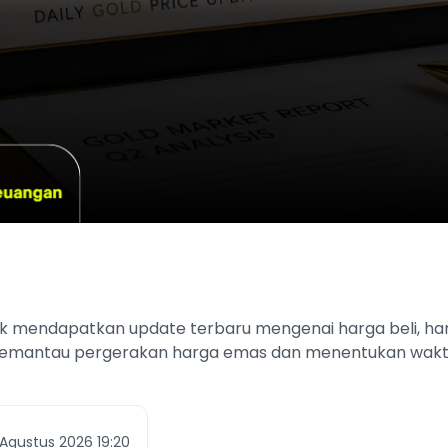
k mendapatkan update terbaru mengenai harga beli, har
r memantau pergerakan harga emas dan menentukan wak
 Agustus 2026 19:20