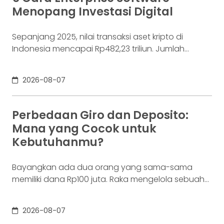
Menopang Investasi Digital
Sepanjang 2025, nilai transaksi aset kripto di
Indonesia mencapai Rp482,23 triliun. Jumlah
konsumennya juga menyentuh 20,19 juta per
Desember 2025, menurut Otoritas Jasa Keuangan
2026-08-07
(OJK). Angka sebesar itu lahir dari jutaan tindakan
yang di layar terasa sederhana, dari login, memilih
aset, lalu menekan tombol beli. Namun, satu
Perbedaan Giro dan Deposito:
ketukan tersebut bukan akhir proses. Di belakang
Mana yang Cocok untuk
layar,
Kebutuhanmu?
Bayangkan ada dua orang yang sama-sama
memiliki dana Rp100 juta. Raka mengelola sebuah
bisnis. Dalam satu bulan, uang tersebut akan
digunakan berkali-kali untuk membayar supplier,
2026-08-07
biaya operasional, hingga kebutuhan usaha