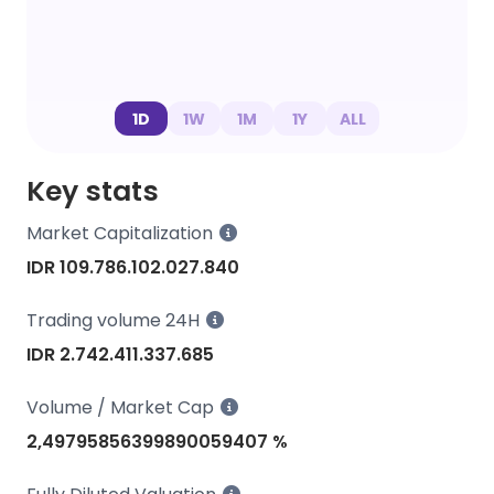
1D
1W
1M
1Y
ALL
Key stats
Market Capitalization
IDR 109.786.102.027.840
Trading volume 24H
IDR 2.742.411.337.685
Volume / Market Cap
2,49795856399890059407 %