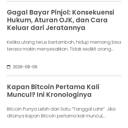
lainnya. Ia membutuhkan rekening yang membuat
dana mudah bergerak. Sementara itu, Dina memiliki
Gagal Bayar Pinjol: Konsekuensi
Rp100 juta yang belum akan digunakan selama
Hukum, Aturan OJK, dan Cara
enam bulan. Ia justru ingin
Keluar dari Jeratannya
Ketika utang terus bertambah, hidup memang bisa
terasa makin menyesakkan. Tidak sedikit orang
yang akhirnya sampai di titik paling berat: benar-
benar tak lagi sanggup membayar kewajibannya,
2026-08-06
kondisi yang kita kenal sebagai gagal bayar. Ini
bukan masalah segelintir orang. Mengutip laporan
OJK dari dataindonesia.id, angka kredit macet di
Kapan Bitcoin Pertama Kali
industri fintech tercatat naik ke 4,38% per Januari
Muncul? Ini Kronologinya
Bitcoin Punya Lebih dari Satu “Tanggal Lahir” Jika
ditanya kapan Bitcoin pertama kali muncul,
jawabannya bisa terdengar membingungkan.