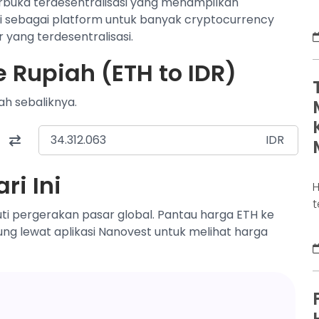
rbuka terdesentralisasi yang menampilkan
t
si sebagai platform untuk banyak cryptocurrency
s
 yang terdesentralisasi.
e
s
 Rupiah (ETH to IDR)
r
E
ah sebaliknya.
i
IDR
ri Ini
H
t
ti pergerakan pasar global. Pantau harga ETH ke
p
sung lewat aplikasi Nanovest untuk melihat harga
s
2
t
p
k