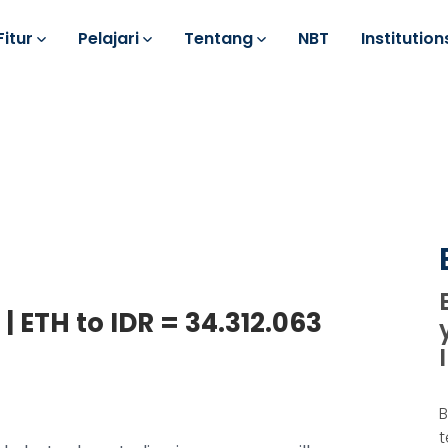
Fitur
Pelajari
Tentang
NBT
Institution
| ETH to IDR = 34.312.063
B
t