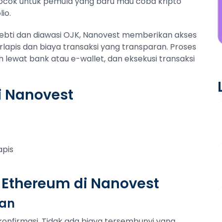
ocok untuk pemula yang baru mau coba kripto
io.
pebti dan diawasi OJK, Nanovest memberikan akses
pis dan biaya transaksi yang transparan. Proses
h lewat bank atau e-wallet, dan eksekusi transaksi
i Nanovest
apis
 Ethereum di Nanovest
tan
konfirmasi. Tidak ada biaya tersembunyi yang