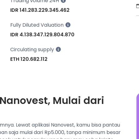
Trading volume 24H
E
d
IDR 141.283.229.345.462
t
E
Fully Diluted Valuation
P
IDR 4.138.347.129.804.870
p
d
Circulating supply
ETH 120.682.112
 Nanovest, Mulai dari
umnya. Lewat aplikasi Nanovest, kamu bisa pantau
apan saja mulai dari Rp5.000, tanpa minimum besar