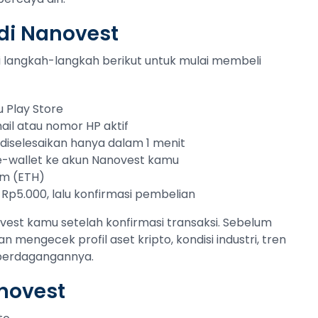
 di Nanovest
uti langkah-langkah berikut untuk mulai membeli
 Play Store
ail atau nomor HP aktif
sa diselesaikan hanya dalam 1 menit
 e-wallet ke akun Nanovest kamu
um (ETH)
 Rp5.000, lalu konfirmasi pembelian
est kamu setelah konfirmasi transaksi. Sebelum
an mengecek profil aset kripto, kondisi industri, tren
 perdagangannya.
novest