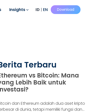
s
Insights
ID
|
EN
Download
Berita Terbaru
Ethereum vs Bitcoin: Mana
yang Lebih Baik untuk
Investasi?
itcoin dan Ethereum adalah dua aset kripto
erbesar di dunia, tetapi memiliki fungsi dan