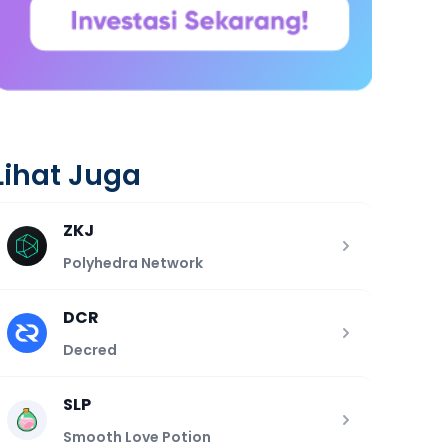
Lihat Juga
ZKJ
Polyhedra Network
DCR
Decred
SLP
Smooth Love Potion