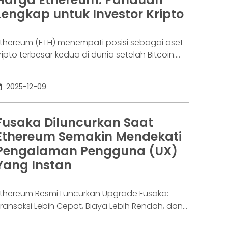
erisiko. Aksi jual tidak hanya terjadi di pasar
Lengkap untuk Investor Kripto
thereum (ETH) menempati posisi sebagai aset
ripto terbesar kedua di dunia setelah Bitcoin.
ejak diluncurkan oleh Vitalik Buterin pada 2015,
thereum terus berkembang dari sekadar
2025-12-09
aringan blockchain menjadi tulang punggung
kosistem Web3 yang meliputi DeFi, NFT, GameFi,
ingga smart contract. Tidak heran jika
Fusaka Diluncurkan Saat
ergerakan harganya selalu menjadi sorotan
Ethereum Semakin Mendekati
nvestor global. Namun, untuk memahami
Pengalaman Pengguna (UX)
luktuasi nilainya,
Yang Instan
thereum Resmi Luncurkan Upgrade Fusaka:
ransaksi Lebih Cepat, Biaya Lebih Rendah, dan
apasitas Data 8x Lebih Besar Ekosistem