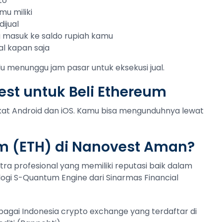
to
mu miliki
ijual
ng masuk ke saldo rupiah kamu
al kapan saja
lu menunggu jam pasar untuk eksekusi jual.
st untuk Beli Ethereum
gkat Android dan iOS. Kamu bisa mengunduhnya lewat
m (ETH) di Nanovest Aman?
tra profesional yang memiliki reputasi baik dalam
ogi S-Quantum Engine dari Sinarmas Financial
ebagai Indonesia crypto exchange yang terdaftar di