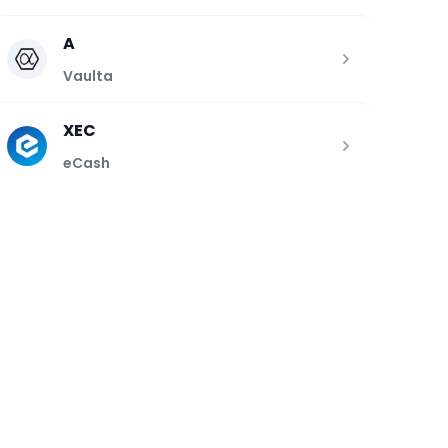
A
Vaulta
XEC
eCash