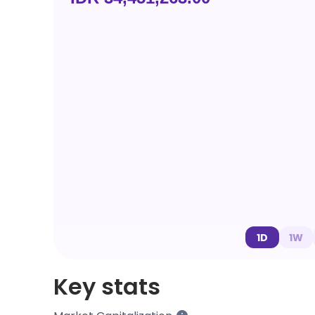
1D
1W
Key stats