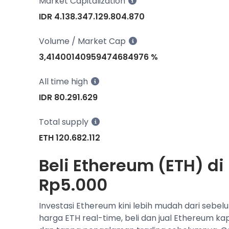
Market Capitalization
IDR 4.138.347.129.804.870
Volume / Market Cap
3,41400140959474684976 %
All time high
IDR 80.291.629
Total supply
ETH 120.682.112
Beli Ethereum (ETH) di
Rp5.000
Investasi Ethereum kini lebih mudah dari sebel
harga ETH real-time, beli dan jual Ethereum k