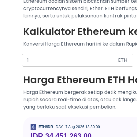
Ethereum adalah sistem blockchain sumber te
cryptocurrencynya sendiri, Ether. ETH berfung
lainnya, serta untuk pelaksanaan kontrak pintar
Kalkulator Ethereum ke
Konversi Harga Ethereum hari ini ke dalam Rupi
ETH
Harga Ethereum ETH Ha
Harga Ethereum bergerak setiap detik mengiku
rupiah secara real-time di atas, atau cek lang
yang berlaku saat eksekusi pembelian.
ETH/IDR
DAY
7 Aug 2026 13:30:00
IDR 34,451,263.00