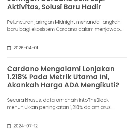
Aktivitas, Solusi Baru Hadir
Peluncuran jaringan Midnight menandai langkah
baru bagi ekosistem Cardano dalam menjawab
tantangan adopsi di sektor keuangan yang lebih
luas. Jaringan ini resmi diperkenalkan pada akhir
2026-04-01
Maret, dengan tujuan menghadirkan solusi yang
menggabungkan privasi dan kepatuhan dalam
satu infrastruktur blockchain. Pendekatan ini
Cardano Mengalami Lonjakan
dianggap penting, mengingat blockchain publik
1.218% Pada Metrik Utama Ini,
selama ini dinilai sulit digunakan dalam sistem
Akankah Harga ADA Mengikuti?
keuangan yang
Secara khusus, data on-chain IntoTheBlock
menunjukkan peningkatan 1,218% dalam arus
masuk whale harian baru-baru ini; ini mungkin
menunjukkan bahwa harga ADA mulai meningkat.
2024-07-12