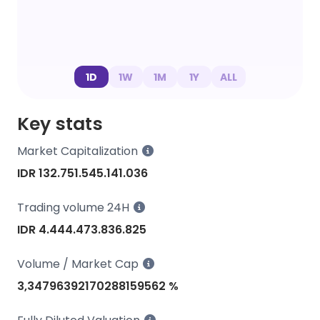
1D
1W
1M
1Y
ALL
Key stats
Market Capitalization
IDR 132.751.545.141.036
Trading volume 24H
IDR 4.444.473.836.825
Volume / Market Cap
3,34796392170288159562 %